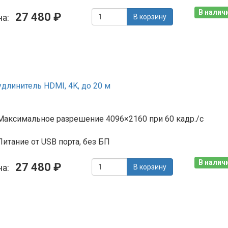
В наличи
27 480 ₽
на:
В корзину
длинитель HDMI, 4K, до 20 м
Максимальное разрешение 4096×2160 при 60 кадр./с
Питание от USB порта, без БП
В наличи
27 480 ₽
на:
В корзину