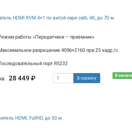
ель HDMI KVM 4×1 по витой паре cat6, 4K, до 70 м
Режим работы «Передатчики — приёмник»
Максимальное разрешение 4096×2160 при 25 кадр./с
Последовательный порт RS232
В наличи
28 449 ₽
на:
В корзину
тель HDMI, FullHD, до 50 м