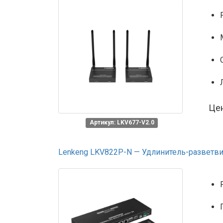
Це
Артикул: LKV677-V2.0
Lenkeng LKV822P-N — Удлинитель-разветвит