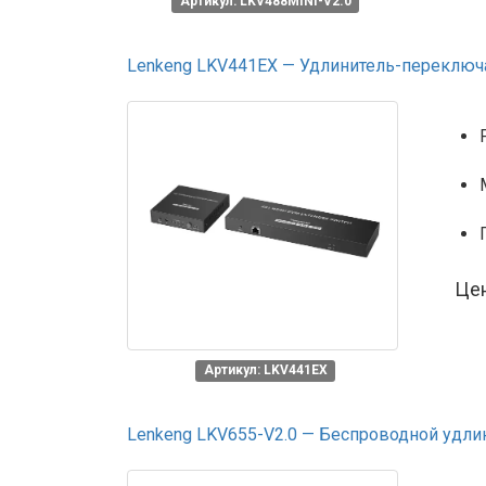
Артикул: LKV488MINI-V2.0
Lenkeng LKV441EX — Удлинитель-переключат
Це
Артикул: LKV441EX
Lenkeng LKV655-V2.0 — Беспроводной удлини