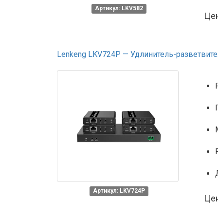
Артикул: LKV582
Це
Lenkeng LKV724P — Удлинитель-разветвитель
Артикул: LKV724P
Це