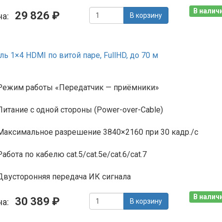
В наличи
29 826 ₽
на:
В корзину
 1×4 HDMI по витой паре, FullHD, до 70 м
Режим работы «Передатчик — приёмники»
Питание с одной стороны (Power-over-Cable)
Максимальное разрешение 3840×2160 при 30 кадр./с
Работа по кабелю cat.5/cat.5e/cat.6/cat.7
Двусторонняя передача ИК сигнала
В наличи
30 389 ₽
на:
В корзину