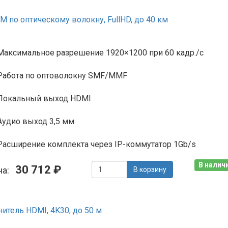
по оптическому волокну, FullHD, до 40 км
Максимальное разрешение 1920×1200 при 60 кадр./с
Работа по оптоволокну SMF/MMF
Локальный выход HDMI
Аудио выход 3,5 мм
Расширение комплекта через IP-коммутатор 1Gb/s
В наличи
30 712 ₽
на:
В корзину
итель HDMI, 4K30, до 50 м