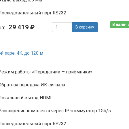
Последовательный порт RS232
В наличи
29 419 ₽
на:
В корзину
 паре, 4K, до 120 м
Режим работы «Передатчик — приёмники»
Обратная передача ИК сигнала
Локальный выход HDMI
Расширение комплекта через IP-коммутатор 1Gb/s
Последовательный порт RS232