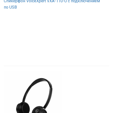
Спикерфон VoiceXpert VXA-110-U c подключением
по USB