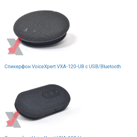
Спикерфон VoiceXpert VXA-120-UB c USB/Bluetooth