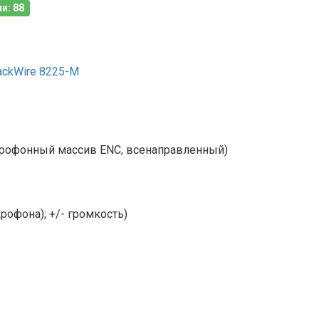
и: 88
ackWire 8225-M
офонный массив ENC, всенаправленный)
рофона); +/- громкость)