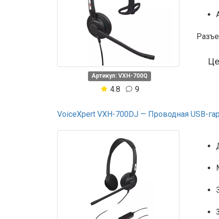
Разъе
Ц
Артикул: VXH-700Q
4.8
9
VoiceXpert VXH-700DJ — Проводная USB-гарни