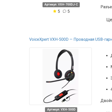
Артикул: VXH-700DJ-C
Разъе
5
5
Ц
VoiceXpert VXH-500D — Проводная USB-гарни
Двойн
Артикул: VXH-500D