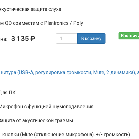
Акустическая защита слуха
м QD совместим с Plantronics / Poly
В наличи
3 135 ₽
ена:
В корзину
тура (USB-A, регулировка громкости, Mute, 2 динамика), ан
Для ПК
Микрофон с функцией шумоподавления
Защита от акустической травмы
3 кнопки (Mute (отключение микрофона); +/- громкость)