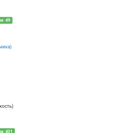
и: 49
мика)
кость)
и: 431