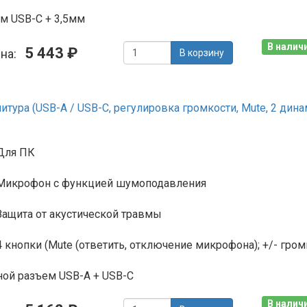
м USB-C + 3,5мм
В наличи
5 443 ₽
ена:
В корзину
тура (USB-A / USB-C, регулировка громкости, Mute, 2 дина
Для ПК
Микрофон с функцией шумоподавления
Защита от акустической травмы
4 кнопки (Mute (ответить, отключение микрофона); +/- гром
ой разъем USB-A + USB-C
В наличи