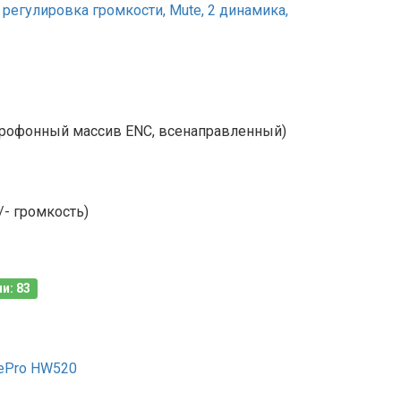
егулировка громкости, Mute, 2 динамика,
офонный массив ENC, всенаправленный)
/- громкость)
и: 83
rePro HW520