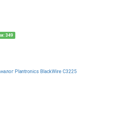
и: 349
алог Plantronics BlackWire C3225