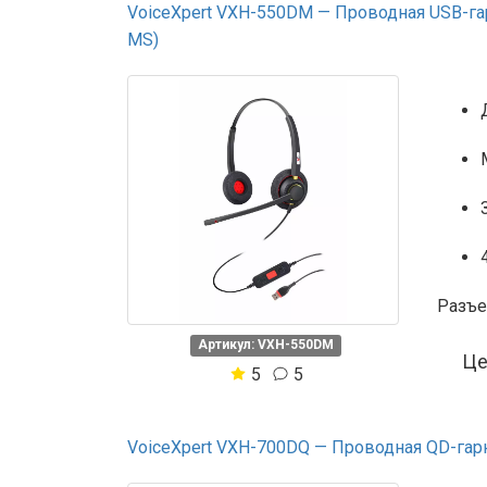
VoiceXpert VXH-550DM — Проводная USB-га
MS)
Разъе
Артикул: VXH-550DM
Ц
5
5
VoiceXpert VXH-700DQ — Проводная QD-гарнит