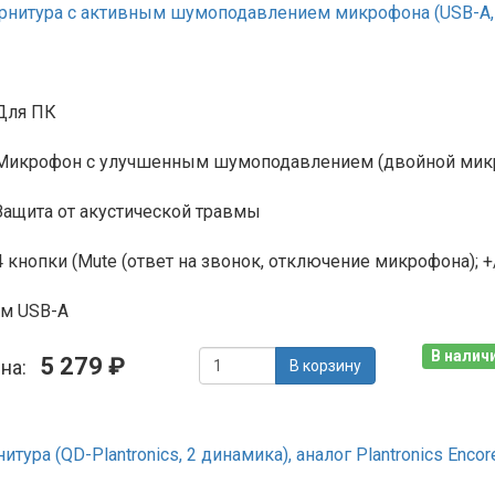
рнитура с активным шумоподавлением микрофона (USB-A, р
Для ПК
Микрофон с улучшенным шумоподавлением (двойной микр
Защита от акустической травмы
4 кнопки (Mute (ответ на звонок, отключение микрофона); +
м USB-A
В наличи
5 279 ₽
ена:
В корзину
ура (QD-Plantronics, 2 динамика), аналог Plantronics Enco