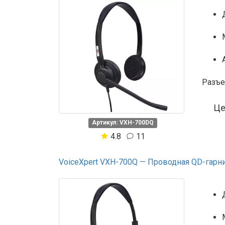
Разъе
Ц
Артикул: VXH-700DQ
4.8
11
VoiceXpert VXH-700Q — Проводная QD-гарнит