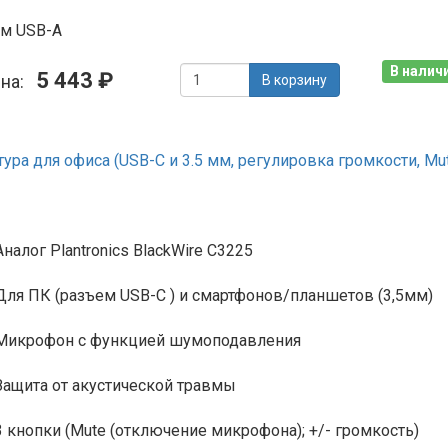
ем USB-A
В наличи
5 443 ₽
ена:
В корзину
ра для офиса (USB-C и 3.5 мм, регулировка громкости, Mute,
Аналог Plantronics BlackWire C3225
Для ПК (разъем USB-C ) и смартфонов/планшетов (3,5мм)
Микрофон с функцией шумоподавления
Защита от акустической травмы
3 кнопки (Mute (отключение микрофона); +/- громкость)