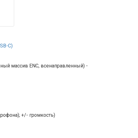
SB-C)
ый массив ENC, всенаправленный) -
рофона); +/- громкость)