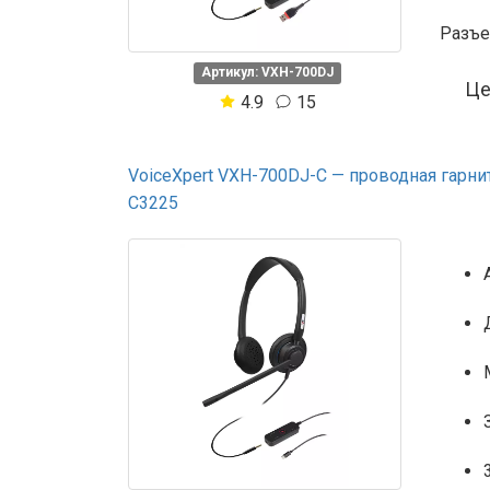
Разъ
Артикул: VXH-700DJ
Ц
4.9
15
VoiceXpert VXH-700DJ-C — проводная гарниту
C3225