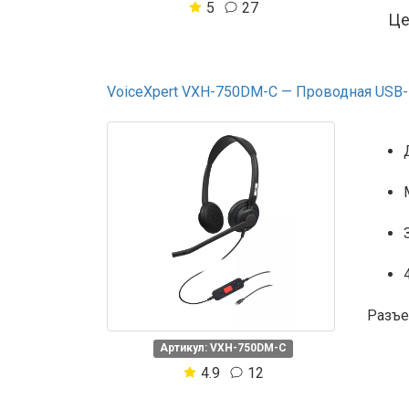
5
27
Ц
VoiceXpert VXH-750DM-C — Проводная USB-га
Разъе
Артикул: VXH-750DM-C
4.9
12