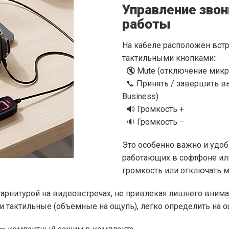
Управление звон
работы
На кабеле расположен вст
тактильными кнопками::
🔇 Mute (отключение микр
📞 Принять / завершить выз
Business)
🔊 Громкость +
🔉 Громкость −
Это особенно важно и удоб
работающих в софтфоне ил
громкость или отключать 
арнитурой на видеовстречах, не привлекая лишнего внима
и тактильные (объемные на ощупь), легко определить на о