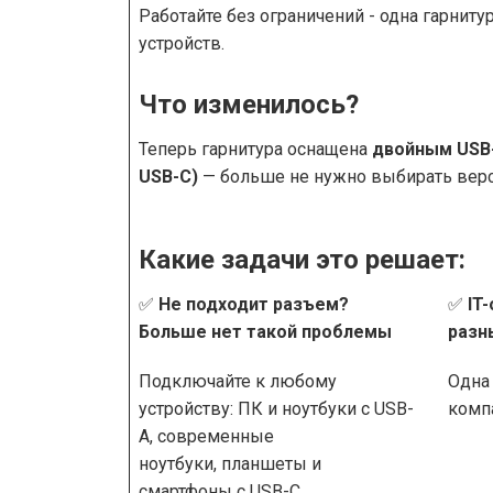
Работайте без ограничений - одна гарниту
устройств.​​​​​
Что изменилось?
Теперь гарнитура оснащена
двойным USB-
USB-C)
— больше не нужно выбирать верс
Какие задачи это решает:
✅
Не подходит разъем?
✅
IT
Больше нет такой проблемы
разн
Подключайте к любому
Одна 
устройству: ПК и ноутбуки с USB-
комп
A, современные
ноутбуки, планшеты и
смартфоны с USB-C.