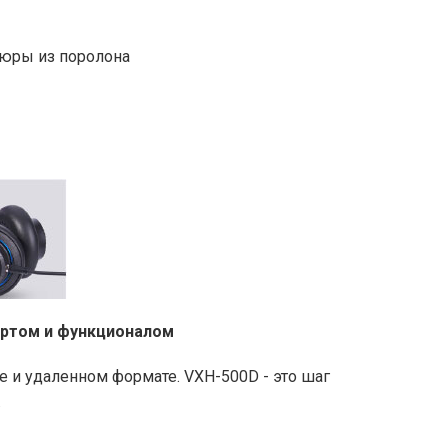
шюры из поролона
ортом и функционалом
е и удаленном формате. VXH-500D - это шаг
.