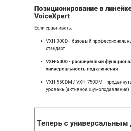
Позиционирование в линейк
VoiceXpert
Если сравнивать:
VXH-300D - базовый профессиональн
стандарт
VXH-500D - расширенный функциона
универсальность подключения
VXH-550DM / VXH-750DM - продвинут
уровень (активное шумоподавление)
Теперь с универсальным