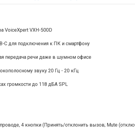
а VoiceXpert VXH-500D
-C для подключения к ПК и смартфону
ая передача речи даже в шумном офисе
окополосному звуку 20 Гц - 20 кГц
ках громкости до 118 дБА SPL
роводе, 4 кнопки (Принять/отклонить вызов; Mute (отклю