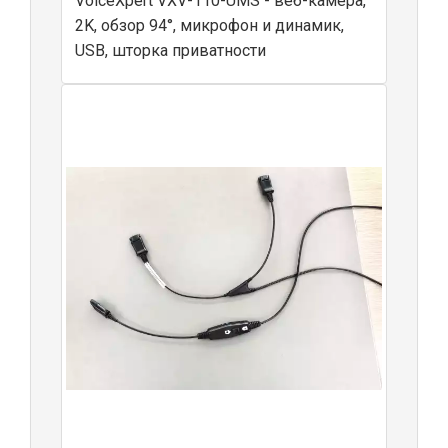
VoiceXpert VXV-110-UMS - веб-камера,
2K, обзор 94°, микрофон и динамик,
USB, шторка приватности