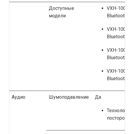
Доступные
VXH-1000-B
модели
Bluetooth
VXH-1000D-
Bluetooth
VXH-1000-B
Bluetooth, 
VXH-1000D-
Bluetooth, 
Аудио
Шумоподавление
Да
Технология
посторонне