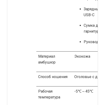
Зарядный ка
USB-C
Сумка для 
гарнитуры
Руководств
Материал
Экокожа
амбушюр
Способ ношения
Оголовье с дин
Рабочая
-5℃～45℃
температура