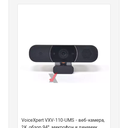
VoiceXpert VXV-110-UMS - веб-камера,
2K, обзор 94°, микрофон и динамик,