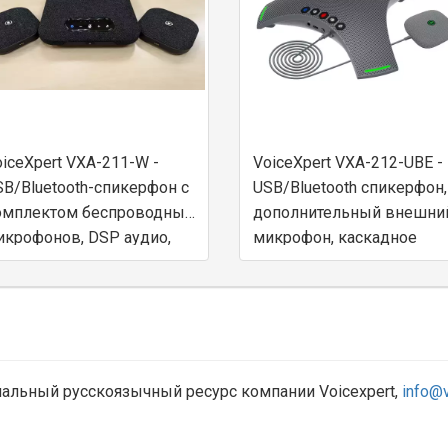
iceXpert VXA-211-W -
VoiceXpert VXA-212-UBE -
B/Bluetooth-спикерфон с
USB/Bluetooth спикерфон,
омплектом беспроводных
дополнительный внешни
икрофонов, DSP аудио,
микрофон, каскадное
-Fi динамик, аккумулятор
подключение, DSP аудио,
Hi-Fi динамик, аккумулят
ициальный русскоязычный ресурс компании Voicexpert,
info@v