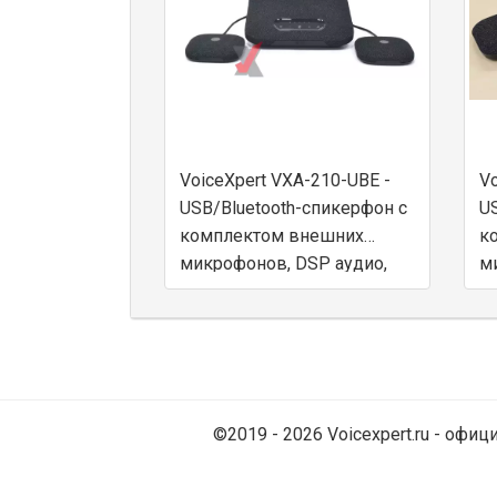
VoiceXpert VXA-210-UBE -
Vo
USB/Bluetooth-спикерфон с
US
комплектом внешних
к
микрофонов, DSP аудио,
м
Hi-Fi динамик, аккумулятор
Hi
©2019 - 2026 Voicexpert.ru - оф