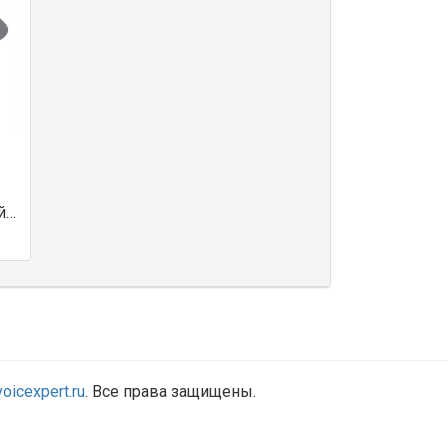
й
ор
oicexpert.ru
. Все права защищены.