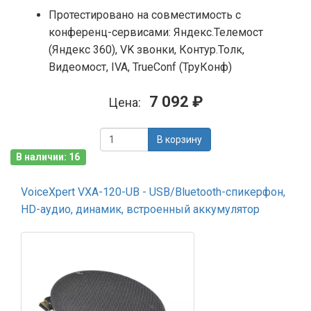
Протестировано на совместимость с
конференц-сервисами: Яндекс.Телемост
(Яндекс 360), VK звонки, Контур.Толк,
Видеомост, IVA, TrueConf (ТруКонф)
7 092 ₽
Цена:
В корзину
В наличии: 16
VoiceXpert VXA-120-UB - USB/Bluetooth-спикерфон,
HD-аудио, динамик, вcтроенный аккумулятор