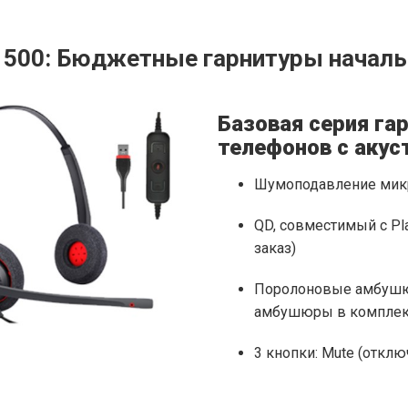
и 500: Бюджетные гарнитуры началь
Базовая серия га
телефонов с акус
Шумоподавление микр
QD, совместимый с Pl
заказ)
Поролоновые амбушю
амбушюры в комплек
3 кнопки: Mute (отклю