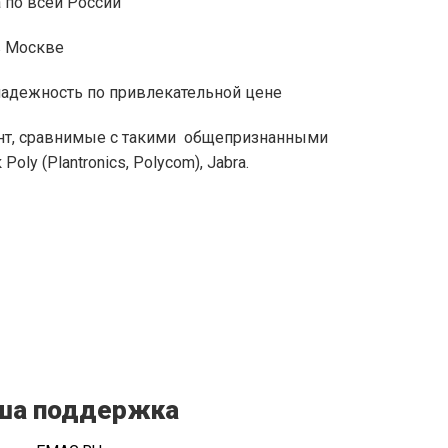
 по всей России
в Москве
надежность по привлекательной цене
ент, сравнимые с такими общепризнанными
oly (Plantronics, Polycom), Jabra.
ша поддержка