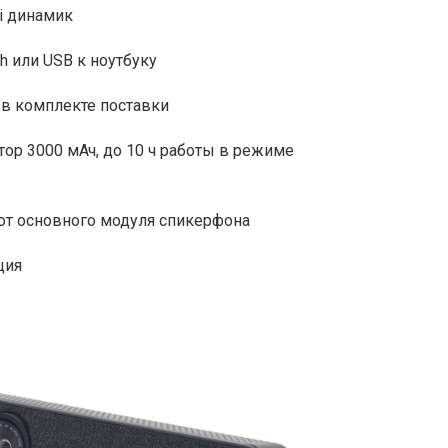
i динамик
h или USB к ноутбуку
 в комплекте поставки
ор 3000 мАч, до 10 ч работы в режиме
от основного модуля спикерфона
ция