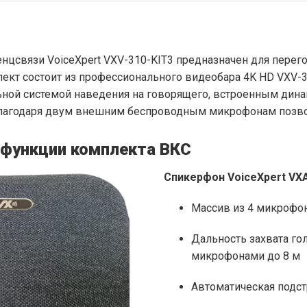
цсвязи VoiceXpert VXV-310-KIT3 предназначен для перег
лект состоит из профессионального видеобара 4K HD VXV-
ьной системой наведения на говорящего, встроенным дина
лагодаря двум внешним беспроводным микрофонам позво
 функции комплекта ВКС
Спикерфон VoiceXpert VX
Массив из 4 микрофо
Дальность захвата го
микрофонами до 8 м
Автоматическая подст