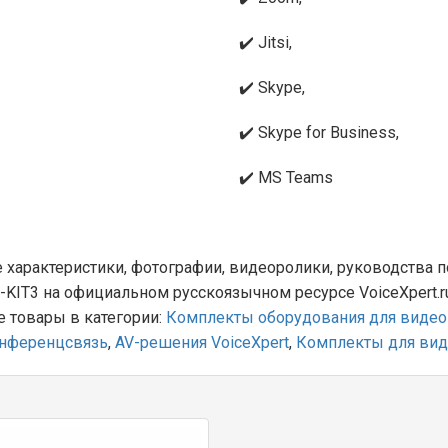
✔️ Jitsi,
✔️ Skype,
✔️ Skype for Business,
✔️ MS Teams
 характеристики, фотографии, видеоролики, руководства п
0-KIT3 на официальном русскоязычном ресурсе VoiceXpert.r
е товары в категории:
Комплекты оборудования для виде
нференцсвязь
,
AV-решения VoiceXpert
,
Комплекты для ви