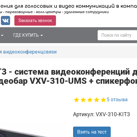
Заказать звонок
Я
ГДЕ КУПИТЬ
я видеоконференцсвязи
T3 - система видеоконференций 
деобар VXV-310-UMS + спикерфо
5 отзыва
Артикул: VXV-310-KIT3
Взять на тест