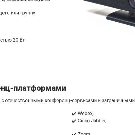
щего или группу
стью 20 Вт
енц-платформами
 с отечественными конференц-сервисами и заграничными
✔️ Webex,
✔️ Cisco Jabber,
✔️ Zoom,