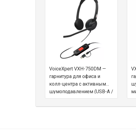
VoiceXpert VXH-750DM —
VX
гарнитура для офиса и
га
колл-центра с активным
ш
шумоподавлением (USB-A /
м
USB-C)
бе