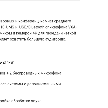
оворных и конференц-комнат среднего
310-UMS и USB/Bluetooth спикерфона VXA-
миком и камерой 4K для передачи четкой
ляет охватить большую аудиторию.
A-211-W
нов + 2 беспроводных микрофона
лоса системы с дополнительными
ройка обработки звука