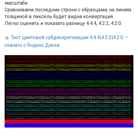
масштабе.
Сравниваем последние строки с образцами, на линиях
толщиной в пиксель будет видна конвертация.
Легко оценить и показать разницу 4:4:4, 4:2:2, 4:2:0.
🛸 Тест цветовой субдискретизации 4:4:4|4:2:2|4:2:0 —
скачать с Яндекс.Диска