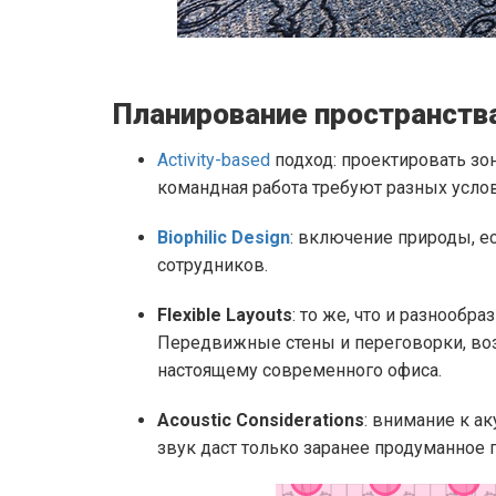
Планирование пространств
Activity-based
подход: проектировать зон
командная работа требуют разных услов
Biophilic Design
: включение природы, е
сотрудников.
Flexible Layouts
: то же, что и разнообр
Передвижные стены и переговорки, воз
настоящему современного офиса.
Acoustic Considerations
: внимание к а
звук даст только заранее продуманное п