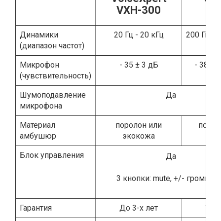
VXH-300
Динамики
20 Гц - 20 кГц
200 Гц - 6
(диапазон частот)
Микрофон
- 35 ± 3 дБ
- 38 ± 
(чувствительность)
Шумоподавление
Да
микрофона
Материал
поролон или
порол
амбушюр
экокожа
Блок управления
Да
3 кнопки: mute, +/- громкос
Гарантия
До 3-х лет
1 го