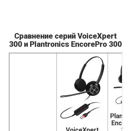
Сравнение серий VoiceXpert
300 и Plantronics EncorePro 300
Plantr
Encor
VoiceXpert
30