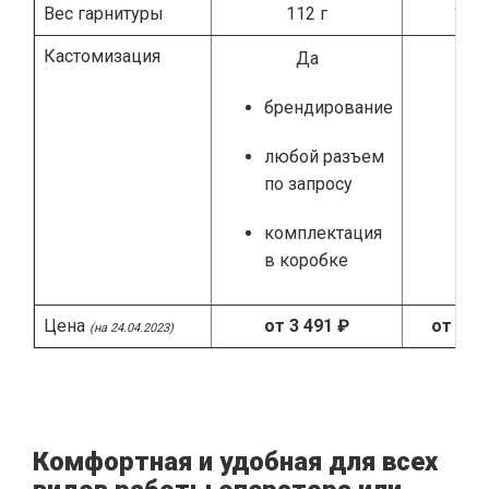
Вес гарнитуры
112 г
138 
Кастомизация
Нет
Да
брендирование
любой разъем
по запросу
комплектация
в коробке
Цена
от 3 491 ₽
от 7 8
(на 24.04.2023)
Комфортная и удобная для всех